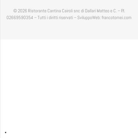
© 2026 Ristorante Cantina Cairoli snc di Dallari Matteo e C. – P.I.
02669590354 – Tutti i diritti riservati – SviluppoWeb: francotomei.com