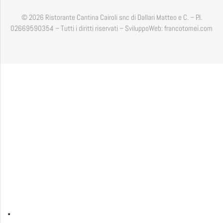
© 2026 Ristorante Cantina Cairoli snc di Dallari Matteo e C. – P.I.
02669590354 – Tutti i diritti riservati – SviluppoWeb: francotomei.com